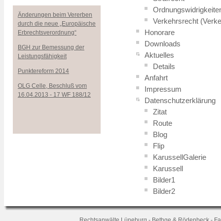
Ordnungswidrigkeite
Änderungen beim Vererben
Verkehrsrecht (Verke
durch die neue „Europäische
Honorare
Erbrechtsverordnung“
Downloads
BGH zur Bemessung der
Aktuelles
Leistungsfähigkeit
Details
Punktereform 2014
Anfahrt
OLG Celle, Beschluß vom
Impressum
16.04.2013 - 17 WF 188/12
Datenschutzerklärung
Zitat
Route
Blog
Flip
KarussellGalerie
Karussell
Bilder1
Bilder2
Rechtsanwälte Lüneburg - Bethge & Rödenbeck - Fachan