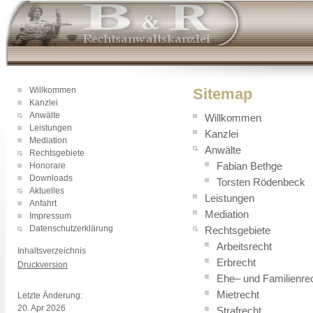
Willkommen
Sitemap
Kanzlei
Anwälte
Willkommen
Leistungen
Kanzlei
Mediation
Anwälte
Rechtsgebiete
Fabian Bethge
Honorare
Downloads
Torsten Rödenbeck
Aktuelles
Leistungen
Anfahrt
Mediation
Impressum
Datenschutzerklärung
Rechtsgebiete
Arbeitsrecht
Inhaltsverzeichnis
Erbrecht
Druckversion
Ehe– und Familienre
Login
Mietrecht
Letzte Änderung:
20. Apr 2026
Strafrecht